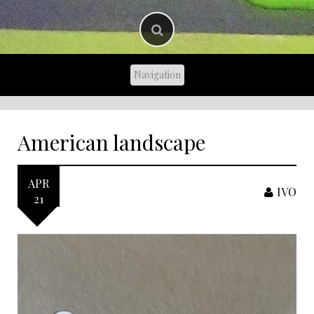
American landscape
APR
IVO
21