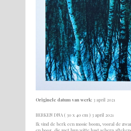
Originele datum van werk:
3 april 2021
BERKEN DNA ( 30 x 40 cm ) 3 april 2021
Ik vind de berk een mooie boom, vooral de zwar
en hoog, die met hun witte bast scherp afteke