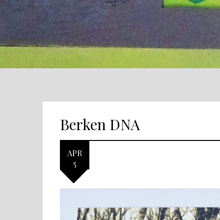
Berken DNA
APR
5