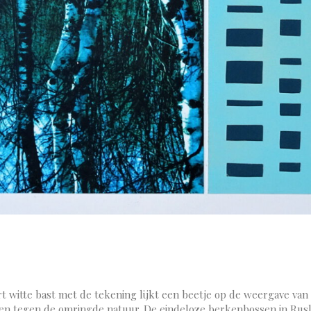
t witte bast met de tekening lijkt een beetje op de weergave van 
nen tegen de omringde natuur. De eindeloze berkenbossen in Rus