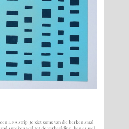
een DNA strip. Je ziet soms van die berken smal
land spreken wel tot de verbeelding, ben er wel