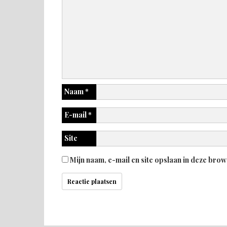
Naam
*
E-mail
*
Site
Mijn naam, e-mail en site opslaan in deze brow