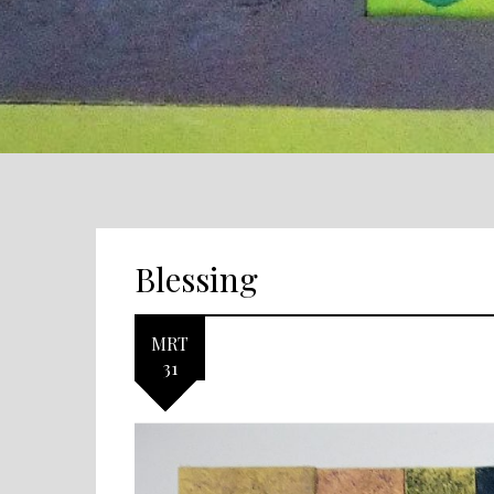
Blessing
MRT
31