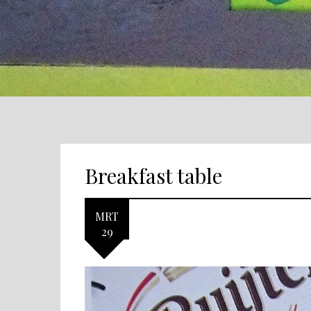
Breakfast table
MRT
29