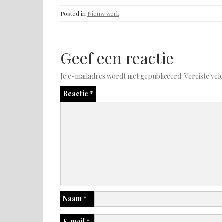
Posted in
Nieuw werk
Geef een reactie
Je e-mailadres wordt niet gepubliceerd.
Vereiste ve
Reactie
*
Naam
*
E-mail
*