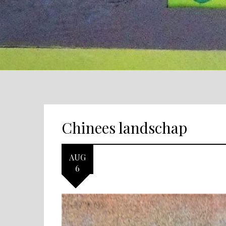
Chinees landschap
AUG
6