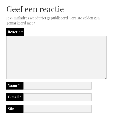
Geef een reactie
Je e-mailadres wordt niet gepubliceerd.
Vereiste velden zijn
gemarkeerd met
*
Reactie
*
Naam
*
E-mail
*
Site