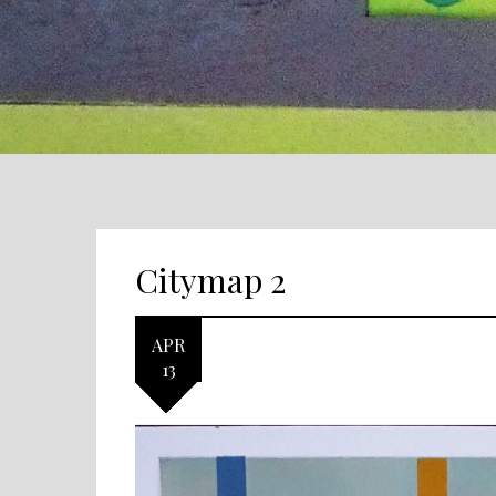
Citymap 2
APR
13