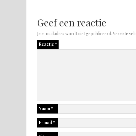
Geef een reactie
Je e-mailadres wordt niet gepubliceerd.
Vereiste ve
Reactie
*
Naam
*
E-mail
*