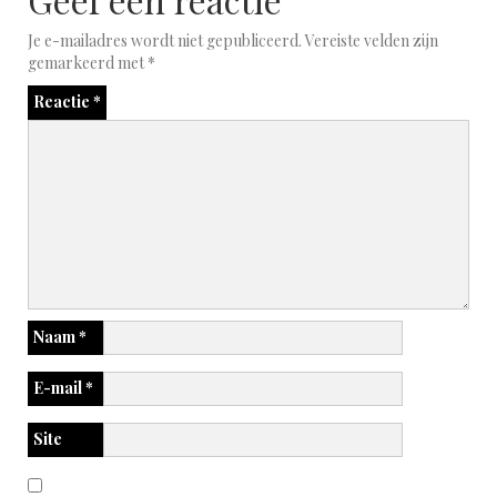
Je e-mailadres wordt niet gepubliceerd.
Vereiste velden zijn
gemarkeerd met
*
Reactie
*
Naam
*
E-mail
*
Site