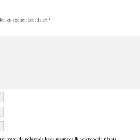
lden zijn gemarkeerd met
*
ser voor de volgende keer wanneer ik een reactie plaats.