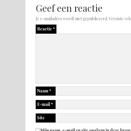
Geef een reactie
Je e-mailadres wordt niet gepubliceerd.
Vereiste ve
Reactie
*
Naam
*
E-mail
*
Site
Mijn naam, e-mail en site opslaan in deze brow