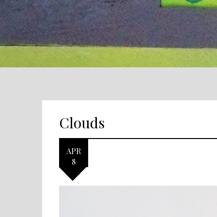
Clouds
APR
8