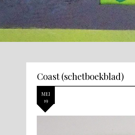
Coast (schetboekblad)
MEI
19