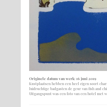
Originele datum van werk: 16 juni 2019
Kustplaatsen hebben een heel eigen soort charm
luidruchtige badgasten de geur van fish and chi
Uitgangspunt was een foto van een hotel met w