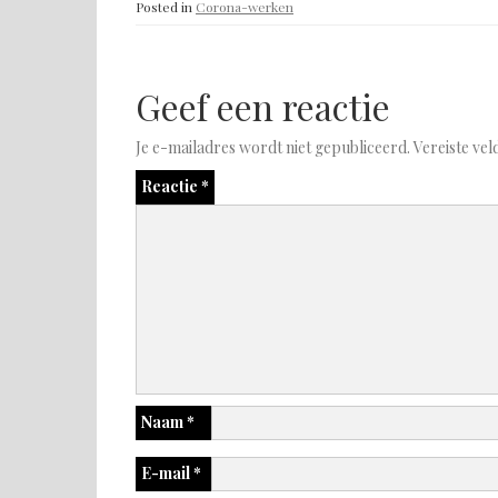
Posted in
Corona-werken
Geef een reactie
Je e-mailadres wordt niet gepubliceerd.
Vereiste ve
Reactie
*
Naam
*
E-mail
*