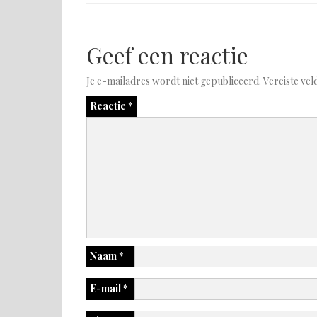
Geef een reactie
Je e-mailadres wordt niet gepubliceerd.
Vereiste ve
Reactie
*
Naam
*
E-mail
*