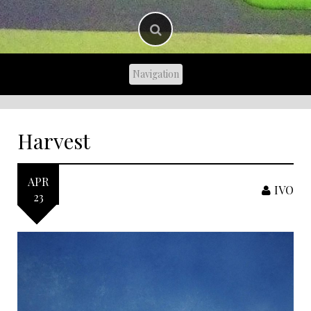
Harvest
APR
IVO
23