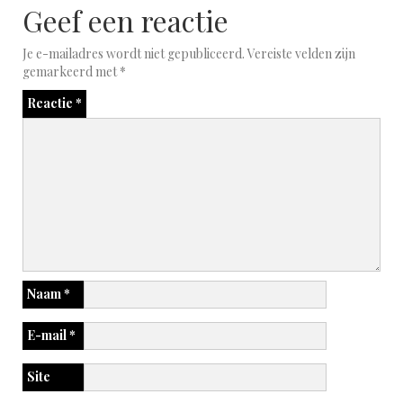
Geef een reactie
Je e-mailadres wordt niet gepubliceerd.
Vereiste velden zijn
gemarkeerd met
*
Reactie
*
Naam
*
E-mail
*
Site