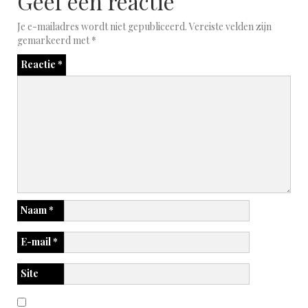
Geef een reactie
Je e-mailadres wordt niet gepubliceerd.
Vereiste velden zijn
gemarkeerd met
*
Reactie
*
Naam
*
E-mail
*
Site