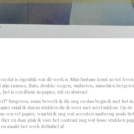
n dat is eigenlijk wat dit werk is. Mijn fantasie komt zo tot leve
zijn rumoer, flats, drukke wegen, viaducten, misschien bergen in d
t is een illusie in papier, stil en abstract.
“verf” fungeren, soms bewerk ik die nog en dan begin ik met het in
papier snijd ik dan in stukken die ik weer met acryl inkleur. Op d
k op een vel papier, waarbij ik nog wat accenten aanbreng zoals he
Hier en daar plak ik voor het contrast nog wat losse stukken papi
r en maakt het werk definitief af.