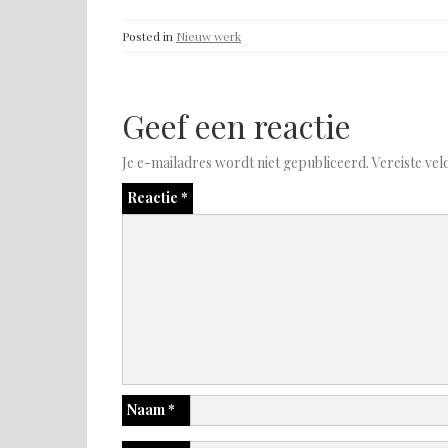
Posted in
Nieuw werk
Geef een reactie
Je e-mailadres wordt niet gepubliceerd.
Vereiste ve
Reactie
*
Naam
*