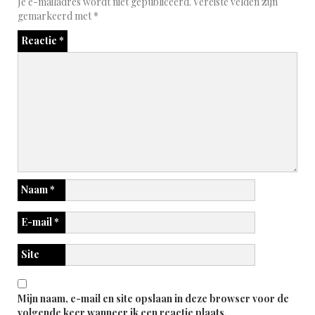
Je e-mailadres wordt niet gepubliceerd.
Vereiste velden zijn
gemarkeerd met
*
Reactie
*
Naam
*
E-mail
*
Site
Mijn naam, e-mail en site opslaan in deze browser voor de
volgende keer wanneer ik een reactie plaats.