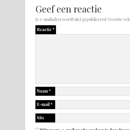
Geef een reactie
Je e-mailadres wordt niet gepubliceerd.
Vereiste ve
Reactie
*
Naam
*
E-mail
*
Site