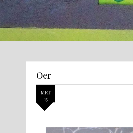
Oer
MRT
13