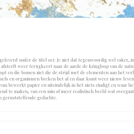
eleverd onder de titel oer. Je ziet dat tegenwoordig wel vaker, i
sterft weer terugkeert naar de aarde de kringloop van de natuur
oopt en die bomen ziet die de strijd met de elementen aan het verl
ls en organismen breken het af en daar komt weer nieuw leven ui
van bewerkt papier en uiteindelijk in het niets eindigt en waar he
end te maken, van een min of meer realistisch beeld wat overgaat
en geruststellende gedachte.