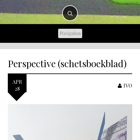
Perspective (schetsboekblad)
APR
IVO
28