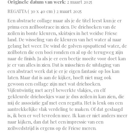
Originele datum van werk:
2 maart 2025
REGATTA ( 30 x 40 cm ) 2 maart 2025
Een abstracte collage maar als je de titel leest kun je er
prima een zeilbootrace in zien. De driehoeken van de
zeilen in bonte kleuren, skûtsjes in het weidse Friese
land. De wisseling van de kleuren van het water al naar
gelang het weer. De wind de golven opspattend water, de
zeilboten die een boei ronden en al op de terugweg zijn
naar de finish. Ja als je er een beetje moeite voor doet kan
je er van alles in zien. Dat is misschien de uitdaging van
een abstract werk dat je er je eigen fantasie op los kan
laten. Maar dat is aan de kijker, hoeft niet mag ook
gewoon een collage zijn met wat driehoeken.
Vijfentwintig met acryl bewerkte vlakjes, en elf
gekleurde driehoekjes waar je dus zeilen in kan zien, die
mij de associatie gaf met een regatta. Het is leuk om een
aantrekkelijke vlak verdeling te maken. Of dat geslaagd
is, ik ben er wel tevreden mee. Ik kan er niet anders meer
naar kijken, dan dat het een impressie van een
zeilwedstrijd is ergens op de Friese meren.