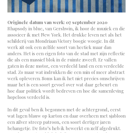
Originele datum van werk: 07 september 2020
Rhapsody in blue, van Gershwin, ik hoor de muziek en die
associeer ik met New York. Het drukke leven net als het
schilderij van Mondriaan Victory boogie woogie. In dit
werk zit ook een zelfde soort van hectiek maar dan
anders. Het is een eigen foto van de stad met zijn reflectie
die als een massief blok in de ruimte zweeft. Er vallen
gaten in deze motor, een verdeeld land en een verdeelde
stad. Zo maar wat indrukken die een min of meer abstract
werk opleveren. Soms kan ik het niet precies omschrijven
maar het is een soort gevoel over wat daar gebeurt en
hoe daar politiek wordt bedreven en hoe die samenleving
hopeloos verdeeld is.
In dit geval ben ik begonnen met de achtergrond, eerst
wat lagen blauw op karton en daar overheen met sjabloon
een zilver streep patroon, een soort dertiger jaren
behangetje. De foto’s heb ik bewerkt en zelf afgedrukt.