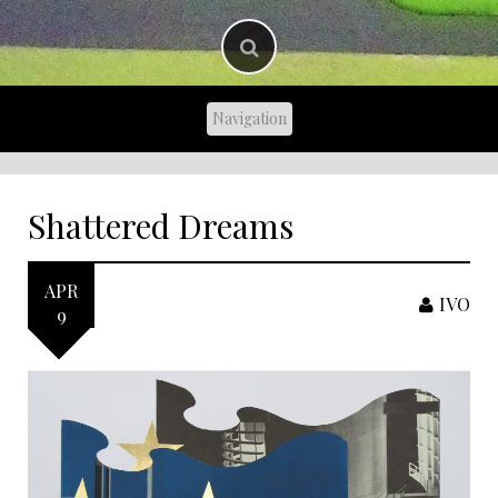
Shattered Dreams
APR
IVO
9