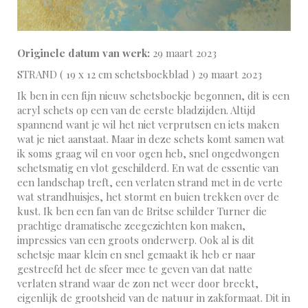
Originele datum van werk:
29 maart 2023
STRAND ( 19 x 12 cm schetsboekblad ) 29 maart 2023
Ik ben in een fijn nieuw schetsboekje begonnen, dit is een
acryl schets op een van de eerste bladzijden. Altijd
spannend want je wil het niet verprutsen en iets maken
wat je niet aanstaat. Maar in deze schets komt samen wat
ik soms graag wil en voor ogen heb, snel ongedwongen
schetsmatig en vlot geschilderd. En wat de essentie van
een landschap treft, een verlaten strand met in de verte
wat strandhuisjes, het stormt en buien trekken over de
kust. Ik ben een fan van de Britse schilder Turner die
prachtige dramatische zeegezichten kon maken,
impressies van een groots onderwerp. Ook al is dit
schetsje maar klein en snel gemaakt ik heb er naar
gestreefd het de sfeer mee te geven van dat natte
verlaten strand waar de zon net weer door breekt,
eigenlijk de grootsheid van de natuur in zakformaat. Dit in