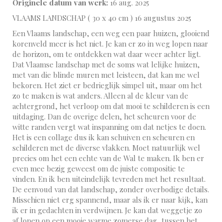
Originele datum van werk:
16 aug. 2025
VLAAMS LANDSCHAP ( 30 x 40 cm ) 16 augustus 2025
Een Vlaams landschap, een weg een paar huizen, glooiend
korenveld meer is het niet. Je kan er zo in weg lopen naar
de horizon, om te ontdekken wat daar weer achter ligt.
Dat Vlaamse landschap met de soms wat lelijke huizen,
met van die blinde muren met leisteen, dat kan me wel
bekoren. Het ziet er bedrieglijk simpel uit, maar om het
zo te maken is wat anders. Alleen al de kleur van de
achtergrond, het verloop om dat mooi te schilderen is een
uitdaging. Dan de overige delen, het scheuren voor de
witte randen vergt wat inspanning om dat netjes te doen.
Het is een collage dus ik kan schuiven en scheuren en
schilderen met de diverse vlakken. Moet natuurlijk wel
precies om het een echte van de Wal te maken. Ik ben er
even mee bezig geweest om de juiste compositie te
vinden. En ik ben uiteindelijk tevreden met het resultaat.
De eenvoud van dat landschap, zonder overbodige details.
Misschien niet erg spannend, maar als ik er naar kijk, kan
ik er in gedachten in verdwijnen. Je kan dat weggetje zo
af lopen op een mooie warme zomerse dag, tussen het