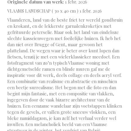
Originele datum van werk:
1 febr. 2026
VLAAMS LANDSCHAP ( 30 x 40 cm ) 1 febr. 2026
Vlaanderen, land van de beste friet ter wereld goudbruin
en krokant, en de lekkerste garnalenkroketjes met
gefrituurde peterselie. Maar ook het land van eindeloze
slechte kasseienwegen met foeilelijke huizen. Ik heb het
dan niet over Brugge of Gent, maar gewoon het
platteland. De wegen waar je beter over kunt lopen dan
fietsen, tenzij je met een wielerklassieker meedoet. Een
fotofragment van zo’n typisch Vlaamse woning met
dichtgemetselde ramen en blinde muren gaf me de
inspiratie voor dit werk, deels collage en deels acryl verf.
Een combinatie van realisme en abstractie en misschien
een beetje surrealisme. Het begon met die foto en dan
begint mijn fantasie, met een compositie van vlakken,
ingegeven door de vaak bizarre architectuur van de
huizen. Een eenzame wandelaar zijn voetstappen klinken
tegen de gevels, er vallen grote sneeuw vlokken, een
bleke namiddagzon, je kan zelf het verhaal verder wel
invullen. Een melancholiek beeld van een Vlaamse
straatweg in de winter, het verdriet van België.