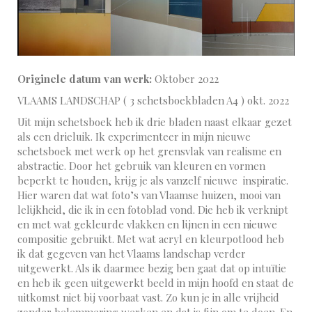
Originele datum van werk:
Oktober 2022
VLAAMS LANDSCHAP ( 3 schetsboekbladen A4 ) okt. 2022
Uit mijn schetsboek heb ik drie bladen naast elkaar gezet
als een drieluik. Ik experimenteer in mijn nieuwe
schetsboek met werk op het grensvlak van realisme en
abstractie. Door het gebruik van kleuren en vormen
beperkt te houden, krijg je als vanzelf nieuwe inspiratie.
Hier waren dat wat foto’s van Vlaamse huizen, mooi van
lelijkheid, die ik in een fotoblad vond. Die heb ik verknipt
en met wat gekleurde vlakken en lijnen in een nieuwe
compositie gebruikt. Met wat acryl en kleurpotlood heb
ik dat gegeven van het Vlaams landschap verder
uitgewerkt. Als ik daarmee bezig ben gaat dat op intuïtie
en heb ik geen uitgewerkt beeld in mijn hoofd en staat de
uitkomst niet bij voorbaat vast. Zo kun je in alle vrijheid
zonder belemmering werken en dat is fijn om te doen. En