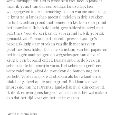
soms aardappelen. Het is misschien niet heel bijzonder
maar ik geniet van dat eenvoudige landschap, hier
weergegeven in de schemering na een warme zomerdag.
Je kunt zo’n landschap meestal indelen in drie stukken
de lucht, achtergrond met bomen en kerk en voorgrond
het bouwland. Ik heb de lucht geschilderd in acryl met
paletmes. Voor de kerk en de voorgrond heb ik gebruik
gemaakt van Fabriano pittura cold pressed 400 gr’s
papier. Ik knip daar stroken van die ik met acryl en
paletmes beschilder. Door de structuur van het papier en
het in lagen aanbrengen en wegschrapen van de verf
krijg je een bepaald effect. Daarna snijd ik de kerk en
scheur ik de bomenrij in vorm. Het scheuren geeft een
witte rafelrand, alsof de avondzon de bomen nog net
verlicht. Verder snij ik wat stroken als bouwland en ik
plak het geheel op de ondergrond. En klaar is deze
impressie, van het Drentse landschap in al zijn eenvoud.
Ik denk er overigens langer over na hoe ik het zal maken
dan dat het tijd kost om het uit te voeren.
Posted in
Nieuw werk