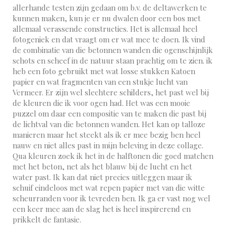
allerhande testen zijn gedaan om b.v. de deltawerken te
kunnen maken, kun je er nu dwalen door een bos met
allemaal verassende constructies. Het is allemaal heel
fotogeniek en dat vraagt om er wat mee te doen. Ik vind
de combinatie van die betonnen wanden die ogenschijnlijk
schots en scheef in de natuur staan prachtig om te zien. ik
heb een foto gebruikt met wat losse stukken Katoen
papier en wat fragmenten van een stukje lucht van
Vermeer. Er zijn wel slechtere schilders, het past wel bij
de kleuren die ik voor ogen had. Het was een mooie
puzzel om daar een compositie van te maken die past bij
de lichtval van die betonnen wanden. Het kan op talloze
manieren maar het steekt als ik er mee bezig ben heel
nauw en niet alles past in mijn beleving in deze collage.
Qua kleuren zoek ik het in de halftonen die goed matchen
met het beton, net als het blauw bij de lucht en het
water past. Ik kan dat niet precies uitleggen maar ik
schuif eindeloos met wat repen papier met van die witte
scheurranden voor ik tevreden ben. Ik ga er vast nog wel
een keer mee aan de slag het is heel inspirerend en
prikkelt de fantasie.