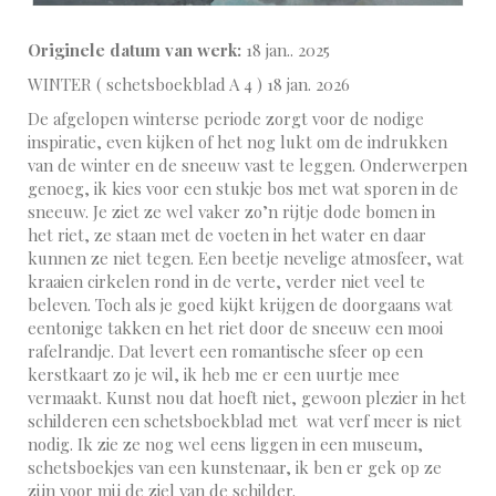
Originele datum van werk:
18 jan.. 2025
WINTER ( schetsboekblad A 4 ) 18 jan. 2026
De afgelopen winterse periode zorgt voor de nodige
inspiratie, even kijken of het nog lukt om de indrukken
van de winter en de sneeuw vast te leggen. Onderwerpen
genoeg, ik kies voor een stukje bos met wat sporen in de
sneeuw. Je ziet ze wel vaker zo’n rijtje dode bomen in
het riet, ze staan met de voeten in het water en daar
kunnen ze niet tegen. Een beetje nevelige atmosfeer, wat
kraaien cirkelen rond in de verte, verder niet veel te
beleven. Toch als je goed kijkt krijgen de doorgaans wat
eentonige takken en het riet door de sneeuw een mooi
rafelrandje. Dat levert een romantische sfeer op een
kerstkaart zo je wil, ik heb me er een uurtje mee
vermaakt. Kunst nou dat hoeft niet, gewoon plezier in het
schilderen een schetsboekblad met wat verf meer is niet
nodig. Ik zie ze nog wel eens liggen in een museum,
schetsboekjes van een kunstenaar, ik ben er gek op ze
zijn voor mij de ziel van de schilder.