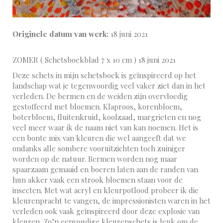
Originele datum van werk:
18 juni 2021
ZOMER ( Schetsboekblad 7 x 10 cm ) 18 juni 2021
Deze schets in mijn schetsboek is geïnspireerd op het
landschap wat je tegenwoordig veel vaker ziet dan in het
verleden. De bermen en de weiden zijn overvloedig
gestoffeerd met bloemen. Klaproos, korenbloem,
boterbloem, fluitenkruid, koolzaad, margrieten en nog
veel meer waar ik de naam niet van kan noemen. Het is
een bonte mix van kleuren die wel aangeeft dat we
ondanks alle sombere vooruitzichten toch zuiniger
worden op de natuur. Bermen worden nog maar
spaarzaam gemaaid en boeren laten aan de randen van
hun akker vaak een strook bloemen staan voor de
insecten. Met wat acryl en kleurpotlood probeer ik die
kleurenpracht te vangen, de impressionisten waren in het
verleden ook vaak geïnspireerd door deze explosie van
kleuren. Zo’n eenvoudige kleurenschets is leuk om de