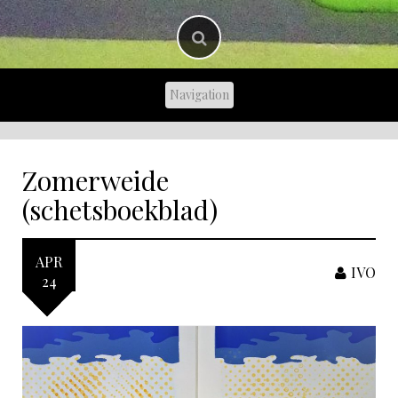
Zomerweide
(schetsboekblad)
APR
IVO
24